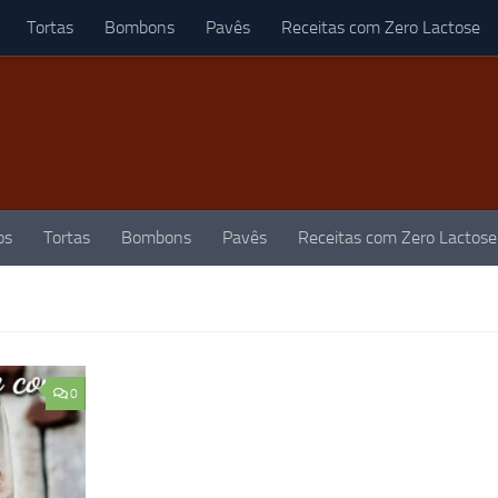
Tortas
Bombons
Pavês
Receitas com Zero Lactose
os
Tortas
Bombons
Pavês
Receitas com Zero Lactose
0