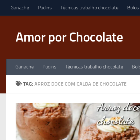
Ganache
Pudins
Técnicas trabalho chocolate
Bolos
Skip to content
Amor por Chocolate
Ganache
Pudins
Técnicas trabalho chocolate
Bol
TAG:
ARROZ DOCE COM CALDA DE CHOCOLATE