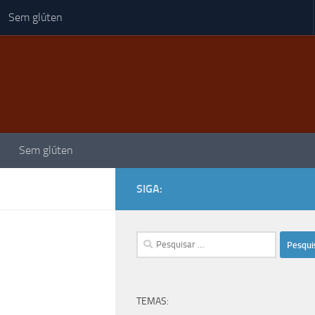
Sem glúten
Sem glúten
SIGA:
Pesquisar
por:
TEMAS: