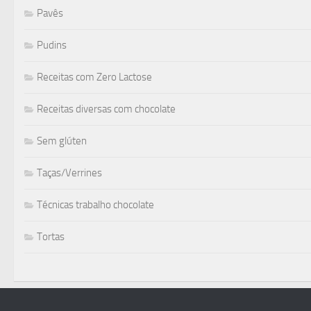
Pavês
Pudins
Receitas com Zero Lactose
Receitas diversas com chocolate
Sem glúten
Taças/Verrines
Técnicas trabalho chocolate
Tortas