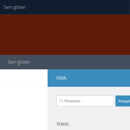
Sem glúten
Sem glúten
SIGA:
Pesquisar
por:
TEMAS: