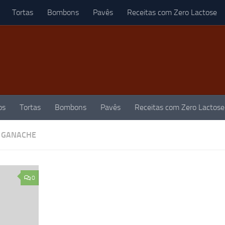
Tortas
Bombons
Pavês
Receitas com Zero Lactose
os
Tortas
Bombons
Pavês
Receitas com Zero Lactose
 GANACHE
0