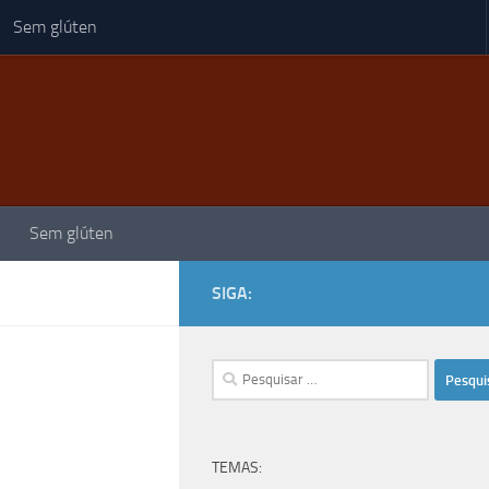
Sem glúten
Sem glúten
SIGA:
Pesquisar
por:
TEMAS: