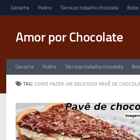
Ganache
Pudins
Técnicas trabalho chocolate
Bolos
Skip to content
Amor por Chocolate
Ganache
Pudins
Técnicas trabalho chocolate
Bol
TAG:
COMO FAZER UM DELICIOSO PAVÊ DE CHOCOL