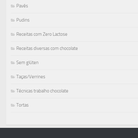
Pavês
Pudins
Receitas com Zero Lactose
Receitas diversas com chocolate
Sem glúten
Taças/Verrines
Técnicas trabalho chocolate
Tortas