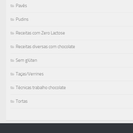
Pavês
Pudins
Receitas com Zero Lactose
Receitas diversas com chocolate
Sem glúten
Taças/Verrines
Técnicas trabalho chocolate
Tortas