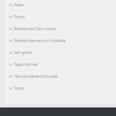
Pavês
Pudins
Receitas com Zero Lactose
Receitas diversas com chocolate
Sem glúten
Taças/Verrines
Técnicas trabalho chocolate
Tortas