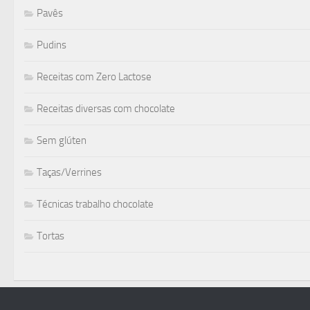
Pavês
Pudins
Receitas com Zero Lactose
Receitas diversas com chocolate
Sem glúten
Taças/Verrines
Técnicas trabalho chocolate
Tortas