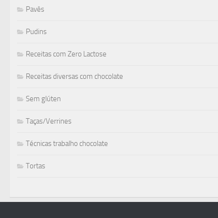
Pavês
Pudins
Receitas com Zero Lactose
Receitas diversas com chocolate
Sem glúten
Taças/Verrines
Técnicas trabalho chocolate
Tortas