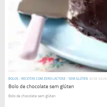
BOLOS
/
RECEITAS COM ZERO LACTOSE
/
SEM GLÚTEN
30 DE JULH
Bolo de chocolate sem glúten
Bolo de chocolate sem glúten