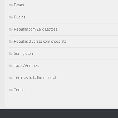
Pavês
Pudins
Receitas com Zero Lactose
Receitas diversas com chocolate
Sem glúten
Taças/Verrines
Técnicas trabalho chocolate
Tortas