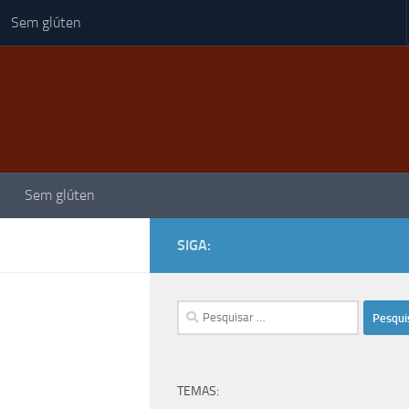
Sem glúten
Sem glúten
SIGA:
Pesquisar
por:
TEMAS: