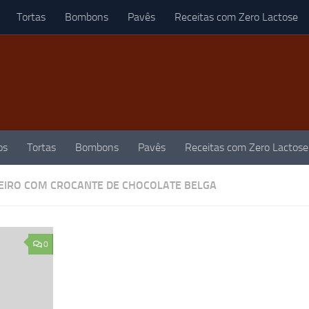
Tortas
Bombons
Pavês
Receitas com Zero Lactose
os
Tortas
Bombons
Pavês
Receitas com Zero Lactose
DEIRO COM CROCANTE DE CHOCOLATE BELGA
0