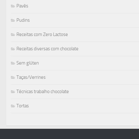
Pavês
Pudins
Receitas com Zero Lactose
Receitas diversas com chocolate
Sem glúten
Taças/Verrines
Técnicas trabalho chocolate
Tortas