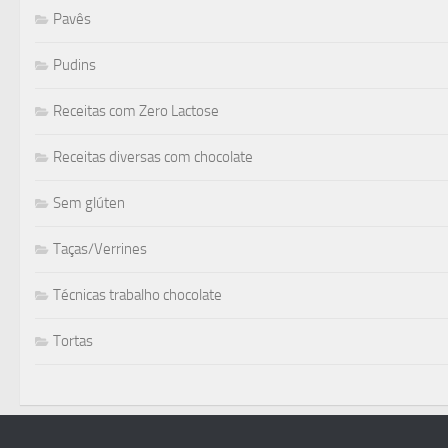
Pavês
Pudins
Receitas com Zero Lactose
Receitas diversas com chocolate
Sem glúten
Taças/Verrines
Técnicas trabalho chocolate
Tortas