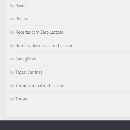
Pavês
Pudins
Receitas com Zero Lactose
Receitas diversas com chocolate
Sem glúten
Taças/Verrines
Técnicas trabalho chocolate
Tortas