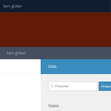
Sem glúten
Sem glúten
SIGA:
Pesquisar
por:
TEMAS: