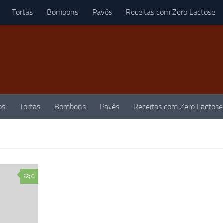
Tortas
Bombons
Pavês
Receitas com Zero Lactose
os
Tortas
Bombons
Pavês
Receitas com Zero Lactose
0