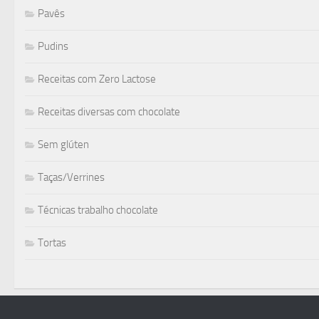
Pavês
Pudins
Receitas com Zero Lactose
Receitas diversas com chocolate
Sem glúten
Taças/Verrines
Técnicas trabalho chocolate
Tortas