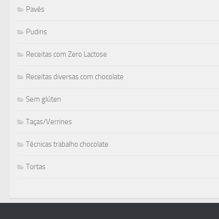
Pavês
Pudins
Receitas com Zero Lactose
Receitas diversas com chocolate
Sem glúten
Taças/Verrines
Técnicas trabalho chocolate
Tortas