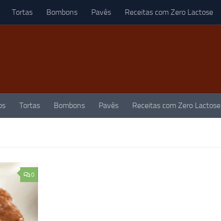
Tortas
Bombons
Pavês
Receitas com Zero Lactose
os
Tortas
Bombons
Pavês
Receitas com Zero Lactose
0