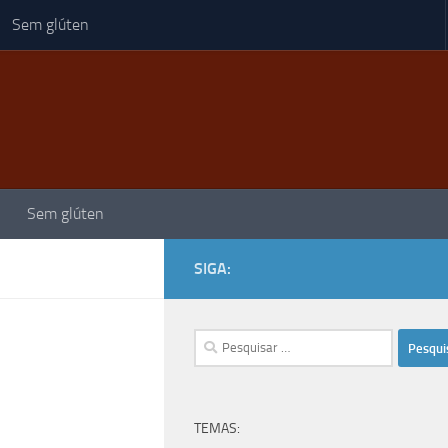
Sem glúten
Sem glúten
SIGA:
Pesquisar
por:
TEMAS: