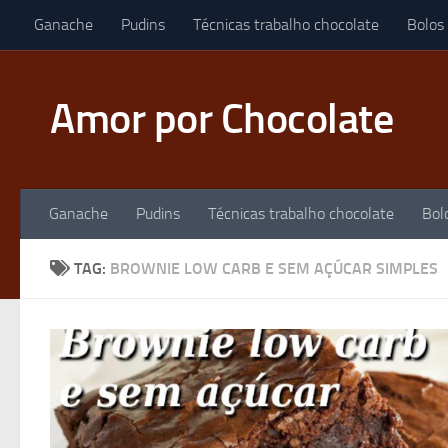
Ganache
Pudins
Técnicas trabalho chocolate
Bolos
Skip to content
Amor por Chocolate
Ganache
Pudins
Técnicas trabalho chocolate
Bol
TAG:
BROWNIE LOW CARB E SEM AÇÚCAR SIMPLES