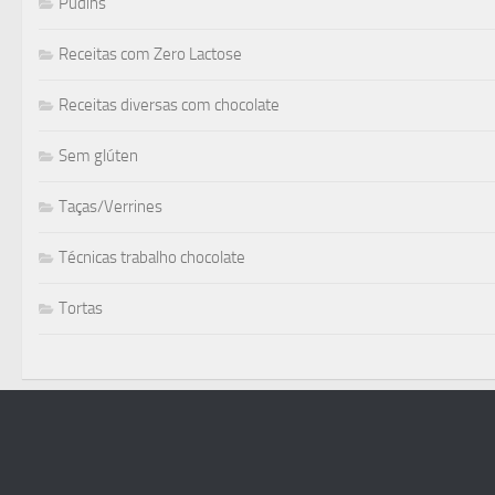
Pudins
Receitas com Zero Lactose
Receitas diversas com chocolate
Sem glúten
Taças/Verrines
Técnicas trabalho chocolate
Tortas