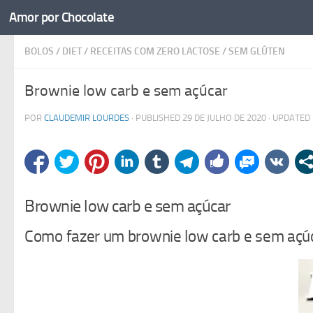
Amor por Chocolate
Skip to content
BOLOS
/
DIET
/
RECEITAS COM ZERO LACTOSE
/
SEM GLÚTEN
Brownie low carb e sem açúcar
POR
CLAUDEMIR LOURDES
· PUBLISHED
29 DE JULHO DE 2020
· UPDATED
Brownie low carb e sem açúcar
Como fazer um brownie low carb e sem açú