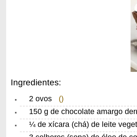
Ingredientes:
2 ovos
()
150 g de chocolate amargo der
¼ de xícara (chá) de leite veget
3 colheres (sopa) de óleo de c