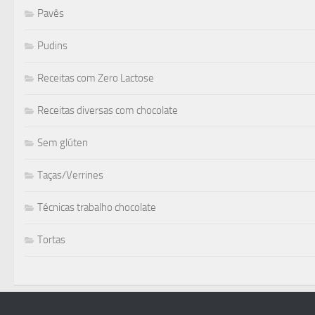
Pavês
Pudins
Receitas com Zero Lactose
Receitas diversas com chocolate
Sem glúten
Taças/Verrines
Técnicas trabalho chocolate
Tortas