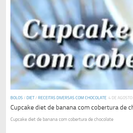
BOLOS
/
DIET
/
RECEITAS DIVERSAS COM CHOCOLATE
4 DE AGOSTO
Cupcake diet de banana com cobertura de c
Cupcake diet de banana com cobertura de chocolate