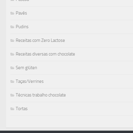
Pavês
Pudins
Receitas com Zero Lactose
Receitas diversas com chocolate
Sem glúten
Taças/Verrines
Técnicas trabalho chocolate
Tortas