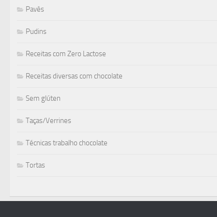
Pavês
Pudins
Receitas com Zero Lactose
Receitas diversas com chocolate
Sem glúten
Taças/Verrines
Técnicas trabalho chocolate
Tortas