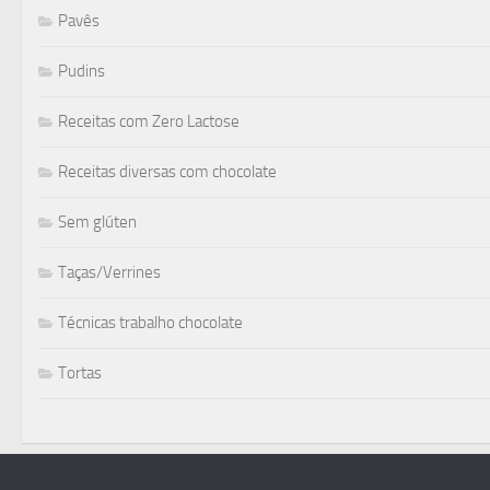
Pavês
Pudins
Receitas com Zero Lactose
Receitas diversas com chocolate
Sem glúten
Taças/Verrines
Técnicas trabalho chocolate
Tortas