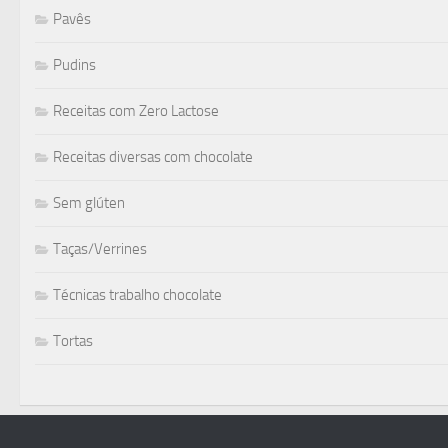
Pavês
Pudins
Receitas com Zero Lactose
Receitas diversas com chocolate
Sem glúten
Taças/Verrines
Técnicas trabalho chocolate
Tortas