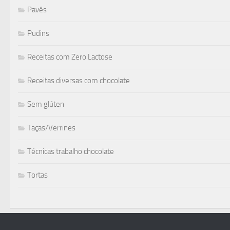
Pavês
Pudins
Receitas com Zero Lactose
Receitas diversas com chocolate
Sem glúten
Taças/Verrines
Técnicas trabalho chocolate
Tortas