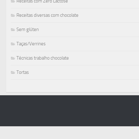
Receitas com Zero Lactose
Receitas diversas com chocolate
Sem glúten
Taças/Verrines
Técnicas trabalho chocolate
Tortas