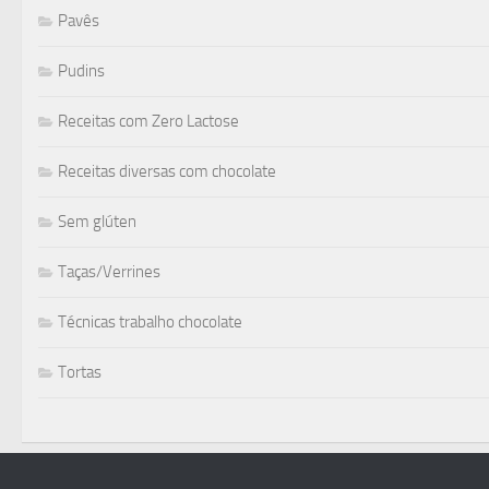
Pavês
Pudins
Receitas com Zero Lactose
Receitas diversas com chocolate
Sem glúten
Taças/Verrines
Técnicas trabalho chocolate
Tortas