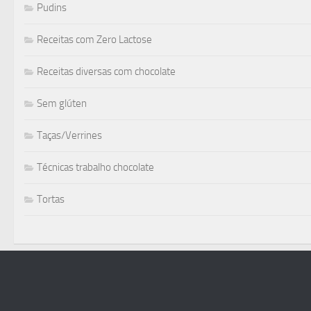
Pudins
Receitas com Zero Lactose
Receitas diversas com chocolate
Sem glúten
Taças/Verrines
Técnicas trabalho chocolate
Tortas