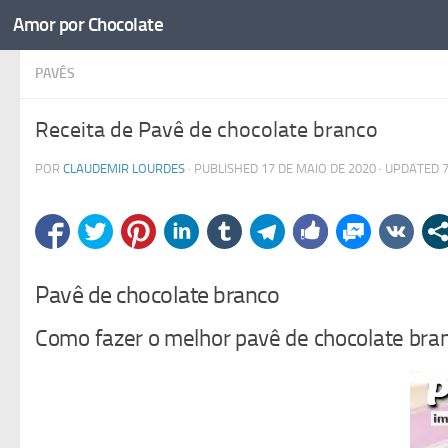
Amor por Chocolate
Skip to content
PAVÊS
Receita de Pavê de chocolate branco
POR
CLAUDEMIR LOURDES
· PUBLISHED
17 DE MAIO DE 2020
· UPDATED
Pavê de chocolate branco
Como fazer o melhor pavê de chocolate bra