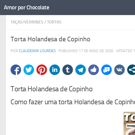
Amor por Chocolate
Skip to content
TAÇAS/VERRINES
/
TORTAS
Torta Holandesa de Copinho
POR
CLAUDEMIR LOURDES
· PUBLISHED
17 DE MAIO DE 2020
· UPDATED
Torta Holandesa de Copinho
Como fazer uma torta Holandesa de Copinh