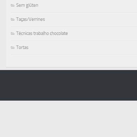
Sem glúten
Taças/Verrines
Técnicas trabalho chocolate
Tortas