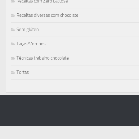
Receitas com Zero Lactose
Receitas diversas com chocolate
Sem glúten
Taças/Verrines
Técnicas trabalho chocolate
Tortas