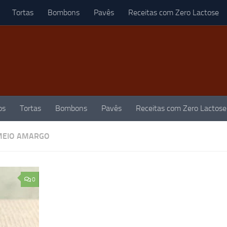
Tortas
Bombons
Pavês
Receitas com Zero Lactose
os
Tortas
Bombons
Pavês
Receitas com Zero Lactose
MEIO AMARGO
0