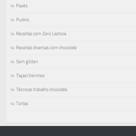
Pavês
Pudins
Receitas com Zero Lactose
Receitas diversas com chocolate
Sem glúten
Taças/Verrines
Técnicas trabalho chocolate
Tortas