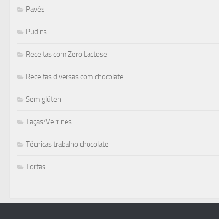
Pavês
Pudins
Receitas com Zero Lactose
Receitas diversas com chocolate
Sem glúten
Taças/Verrines
Técnicas trabalho chocolate
Tortas