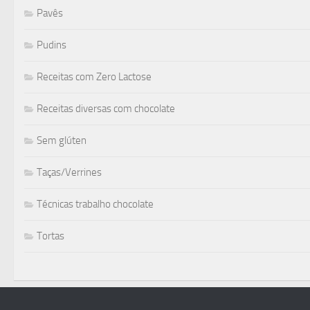
Pavês
Pudins
Receitas com Zero Lactose
Receitas diversas com chocolate
Sem glúten
Taças/Verrines
Técnicas trabalho chocolate
Tortas