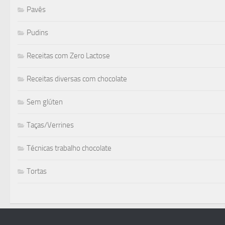
Pavês
Pudins
Receitas com Zero Lactose
Receitas diversas com chocolate
Sem glúten
Taças/Verrines
Técnicas trabalho chocolate
Tortas