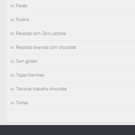
Pavês
Pudins
Receitas com Zero Lactose
Receitas diversas com chocolate
Sem glúten
Taças/Verrines
Técnicas trabalho chocolate
Tortas