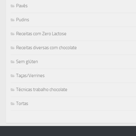
Pavês
Pudins
Receitas com Zero Lactose
Receitas diversas com chocolate
Sem glúten
Taças/Verrines
Técnicas trabalho chocolate
Tortas