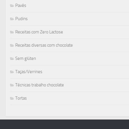
Pavês
Pudins
Receitas com Zero Lactose
Receitas diversas com chocolate
Sem glúten
Taças/Verrines
Técnicas trabalho chocolate
Tortas