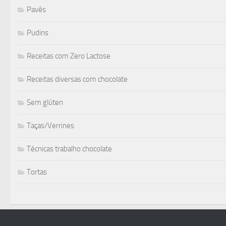
Pavês
Pudins
Receitas com Zero Lactose
Receitas diversas com chocolate
Sem glúten
Taças/Verrines
Técnicas trabalho chocolate
Tortas