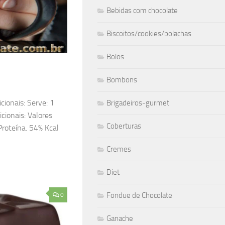
Bebidas com chocolate
Biscoitos/cookies/bolachas
Bolos
Bombons
ionais: Serve: 1
Brigadeiros-gurmet
cionais: Valores
Coberturas
Proteína. 54% Kcal
Cremes
Diet
Fondue de Chocolate
0
Ganache