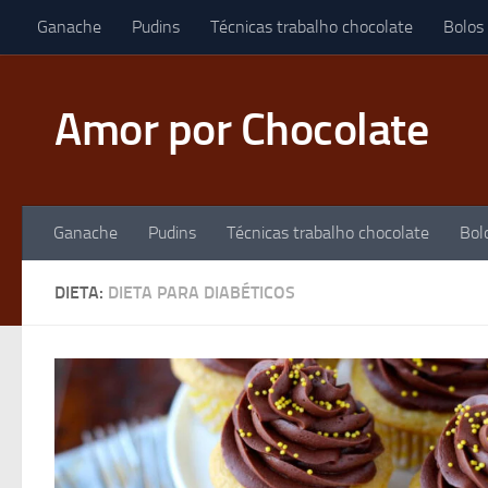
Ganache
Pudins
Técnicas trabalho chocolate
Bolos
Skip to content
Amor por Chocolate
Ganache
Pudins
Técnicas trabalho chocolate
Bol
DIETA:
DIETA PARA DIABÉTICOS