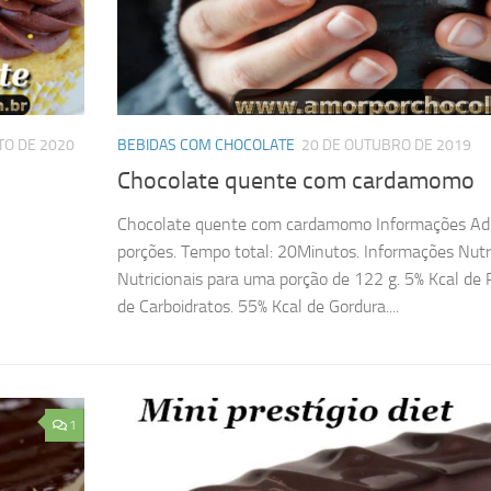
TO DE 2020
BEBIDAS COM CHOCOLATE
20 DE OUTUBRO DE 2019
Chocolate quente com cardamomo
Chocolate quente com cardamomo Informações Adic
porções. Tempo total: 20Minutos. Informações Nutri
Nutricionais para uma porção de 122 g. 5% Kcal de 
de Carboidratos. 55% Kcal de Gordura....
1