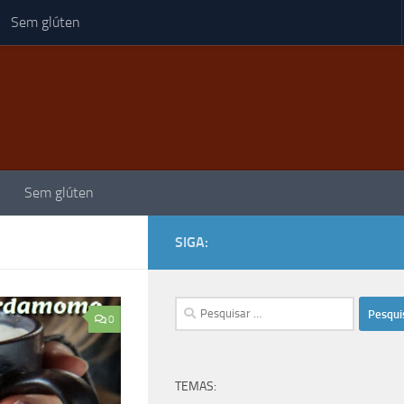
Sem glúten
Sem glúten
SIGA:
Pesquisar
0
por:
TEMAS: