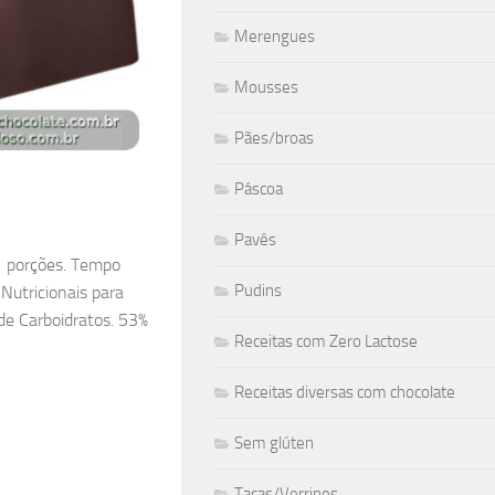
Merengues
Mousses
Pães/broas
Páscoa
Pavês
11 porções. Tempo
Pudins
 Nutricionais para
de Carboidratos. 53%
Receitas com Zero Lactose
Receitas diversas com chocolate
Sem glúten
Taças/Verrines