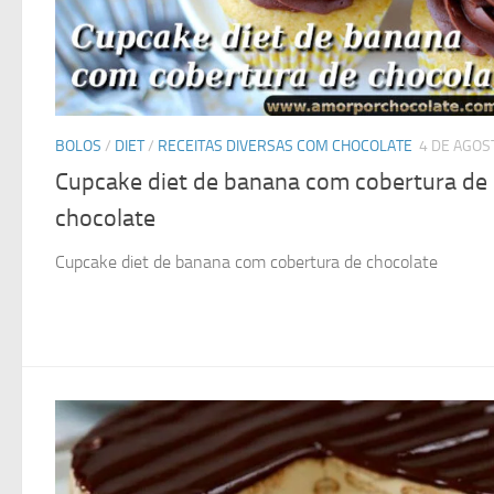
BOLOS
/
DIET
/
RECEITAS DIVERSAS COM CHOCOLATE
4 DE AGOS
Cupcake diet de banana com cobertura de
chocolate
Cupcake diet de banana com cobertura de chocolate