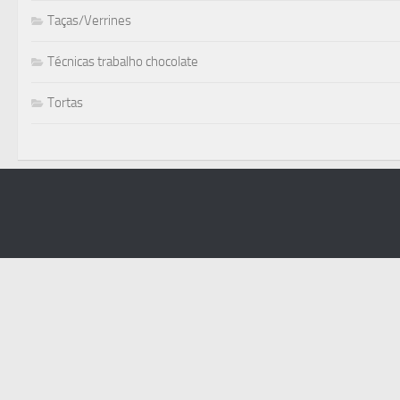
Taças/Verrines
Técnicas trabalho chocolate
Tortas