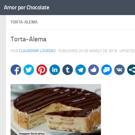
Amor por Chocolate
Skip to content
TORTA-ALEMA
Torta-Alema
POR
CLAUDEMIR LOURDES
· PUBLISHED
20 DE MARÇO DE 2019
· UPDATE