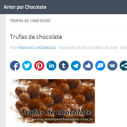
Amor por Chocolate
Skip to content
TRUFAS DE CHOCOLATE
Trufas de chocolate
POR
FRANCISCO RODRIGUES
· PUBLISHED
30 DE OUTUBRO DE 2018
· UP